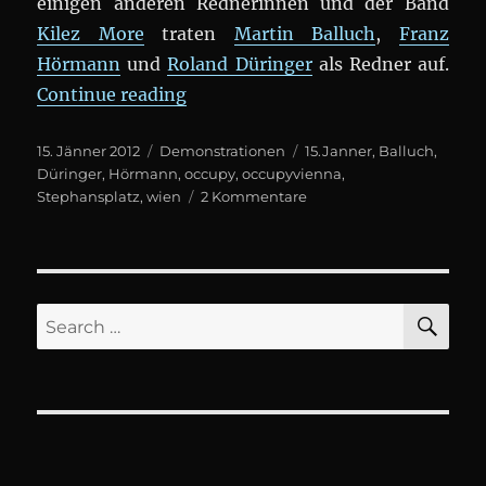
einigen anderen Rednerinnen und der Band
Kilez More
traten
Martin Balluch
,
Franz
Hörmann
und
Roland Düringer
als Redner auf.
„#OccupyVienna am Stephansplat
Continue reading
Posted
Categories
Tags
15. Jänner 2012
Demonstrationen
15.Janner
,
Balluch
,
on
Düringer
,
Hörmann
,
occupy
,
occupyvienna
,
zu
Stephansplatz
,
wien
2 Kommentare
#OccupyVienna
am
Stephansplatz
in
#Wien
SE
Search
for: