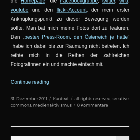
die
Homepage
, die
Facebookgruppe
,
twitter
,
wiki
,
youtube
und den
flickr-Account
, der mein erster
Anknüpfungspunkt zu dieser Bewegung werden
sollte. Man bat mich meine Fotos dort zu featuren.
Den „
beste
n
Press-Room, den Österreich je hatte
“
habe ich dabei bis zur Räumung nicht betreten. Ich
reihte mich in die Reihen der zahlreichen
Fotografinnen ein und machte einfach mit.
„Creative Commons und „politisch veran
Continue reading
Posted
Categories
Tags
31. Dezember 2011
Kontext
all rights reserved
,
creative
on
zu
commons
,
medienaktivismus
8 Kommentare
Creative
Commons
und
„politisch
verantwortung
SE