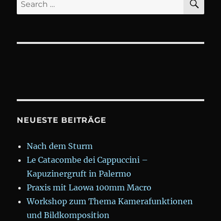
Search
Medienprodukt
for:
–
oder:
Was
man
da
eigentlich
macht,
für
wen
und
NEUESTE BEITRÄGE
warum?
Nach dem Sturm
Le Catacombe dei Cappuccini –
Kapuzinergruft in Palermo
Praxis mit Laowa 100mm Macro
Workshop zum Thema Kamerafunktionen
und Bildkomposition