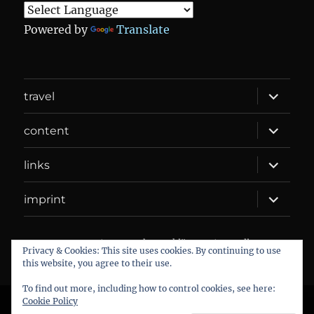
Powered by
Translate
expand
travel
child
menu
expand
content
child
menu
expand
links
child
menu
expand
imprint
child
menu
DANIEL WEBER
Datenschutzerklärung
Proudly
Privacy & Cookies: This site uses cookies. By continuing to use
powered by WordPress
this website, you agree to their use.
To find out more, including how to control cookies, see here:
Cookie Policy