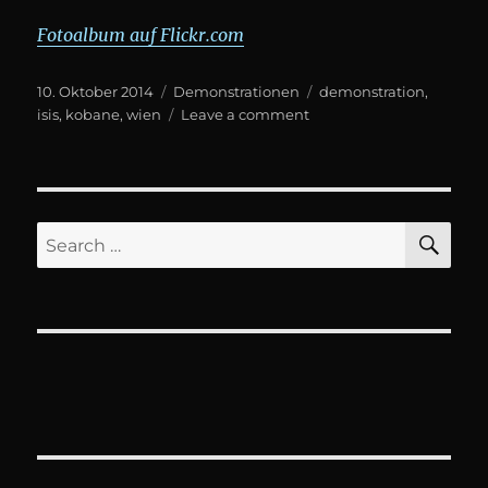
Fotoalbum auf Flickr.com
Posted
Categories
Tags
10. Oktober 2014
Demonstrationen
demonstration
,
on
on
isis
,
kobane
,
wien
Leave a comment
Kurdische
Demo
für
#Kobane
in
SE
Search
#Wien
for:
#isis
#is