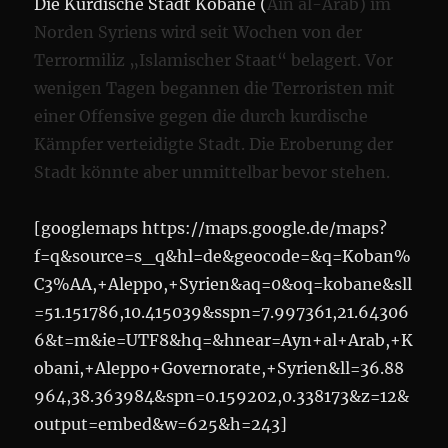
Die Kurdische Stadt Kobane (
Ain al-Arab) im
Norden Syriens wird seit Wochen von der
Terrormiliz „Islamischer Staat“ belagert. Vor
wenigen Tagen begannen die Terroristen mit
einer Offensive gegen die durch kurdische
Kämpfer verteidigte Stadt. Die Eroberung der
Stadt könnte aber unmittelbar bevor stehen.
[googlemaps https://maps.google.de/maps?
f=q&source=s_q&hl=de&geocode=&q=Koban%
C3%AA,+Aleppo,+Syrien&aq=0&oq=kobane&sll
=51.151786,10.415039&sspn=7.997361,21.64306
6&t=m&ie=UTF8&hq=&hnear=Ayn+al+Arab,+K
obani,+Aleppo+Governorate,+Syrien&ll=36.88
964,38.363984&spn=0.159202,0.338173&z=12&
output=embed&w=625&h=243]