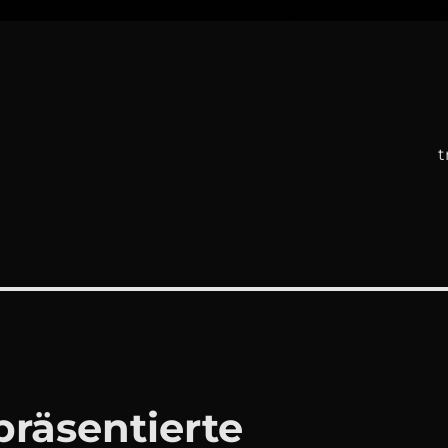
t
räsentierte