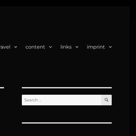
ravel
content
links
imprint
SEARCH
Search
for: