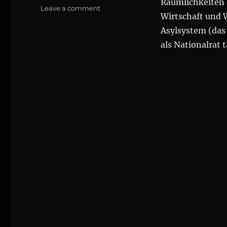
Räumlichkeiten 
on
Leave a comment
Wirtschaft und 
Team
#Stronach
Asylsystem (das 
präsentierte
als Nationalrat 
Parteiprogramm