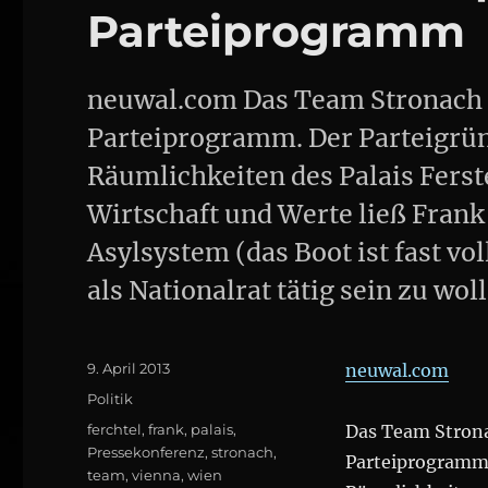
Parteiprogramm
neuwal.com Das Team Stronach p
Parteiprogramm. Der Parteigründ
Räumlichkeiten des Palais Fers
Wirtschaft und Werte ließ Frank
Asylsystem (das Boot ist fast v
als Nationalrat tätig sein zu wol
Posted
9. April 2013
neuwal.com
on
Categories
Politik
Tags
ferchtel
,
frank
,
palais
,
Das Team Strona
Pressekonferenz
,
stronach
,
Parteiprogramm. 
team
,
vienna
,
wien