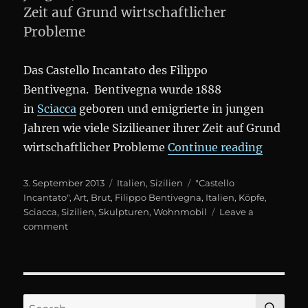
Zeit auf Grund wirtschaftlicher
Probleme
Das Castello Incantato des Filippo
Bentivegna. Bentivegna wurde 1888
in
Sciacca
geboren und emigrierte in jungen
Jahren wie viele Sizilieaner ihrer Zeit auf Grund
„Castell
wirtschaftlicher Probleme
Continue reading
Posted
Categories
Tags
3. September 2013
Italien
,
Sizilien
"Castello
on
Incantato"
,
Art
,
Brut
,
Filippo Bentivegna
,
Italien
,
Köpfe
,
Sciacca
,
Sizilien
,
Skulpturen
,
Wohnmobil
Leave a
on
comment
Castello
Incantato
SE
Search