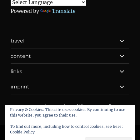
Powered by
Translate
expand
travel
child
menu
expand
content
child
menu
expand
links
child
menu
expand
imprint
child
menu
DANIEL WEBER
Datenschutzerklärung
Proudly
Privacy & Cookies: This site uses cookies. By continuing to use
powered by WordPress
this website, you agree to their use.
To find out more, including how to control cookies, see here:
Cookie Policy