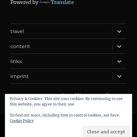
Powered by
Translate
expand
travel
child
menu
expand
content
child
menu
expand
links
child
menu
expand
imprint
child
menu
DANIEL WEBER
Datenschutzerklärung
Proudly
Privacy & Cookies: This site uses cookies. By continuing to use
powered by WordPress
this website, you agree to their use.
To find out more, including how to control cookies, see here:
Cookie Policy