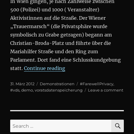
In Wien gingen, je nach Zählweise zwischen
500 (Polizei) und 1000 ( Veranstalter)
Aktivistinnen auf die Straße. Der Wiener
„Trauermarsch“ (die Privatsphäre wurde
symbolisch zu Grabe getragen) begann am
Christian-Broda-Platz und führte über die
Mariahilfer Straße und den Ring zum
Parlament. Dort fand eine Schlusskundgebung
„DEMO: #FarewellPrivacy (
statt.
Continue reading
Posted
Categories
Tags
31. März 2012
Demonstrationen
#FarewellPrivacy
,
on
on
#vds
,
demo
,
voratsdatenspeicherung
Leave a comment
DEM
#Fare
(Prot
gege
#VDS
SE
Search
for: