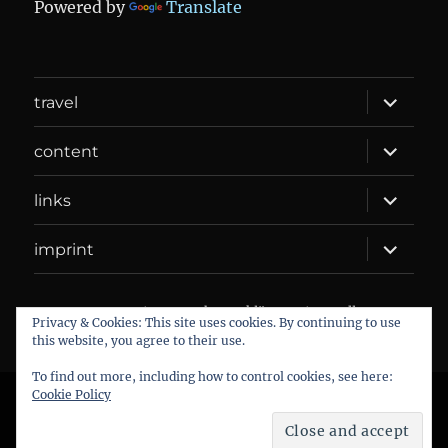
Powered by
Translate
expand
travel
child
menu
expand
content
child
menu
expand
links
child
menu
expand
imprint
child
menu
DANIEL WEBER
Datenschutzerklärung
Proudly
Privacy & Cookies: This site uses cookies. By continuing to use
powered by WordPress
this website, you agree to their use.
To find out more, including how to control cookies, see here:
Cookie Policy