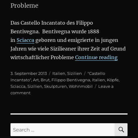
Probleme
Das Castello Incantato des Filippo
Bentivegna. Bentivegna wurde 1888
in
Sciacca
geboren und emigrierte in jungen
Jahren wie viele Sizilieaner ihrer Zeit auf Grund
„Castell
wirtschaftlicher Probleme
Continue reading
Posted
Categories
Tags
3. September 2013
Italien
,
Sizilien
"Castello
on
Incantato"
,
Art
,
Brut
,
Filippo Bentivegna
,
Italien
,
Köpfe
,
Sciacca
,
Sizilien
,
Skulpturen
,
Wohnmobil
Leave a
on
comment
Castello
Incantato
SE
Search
for: