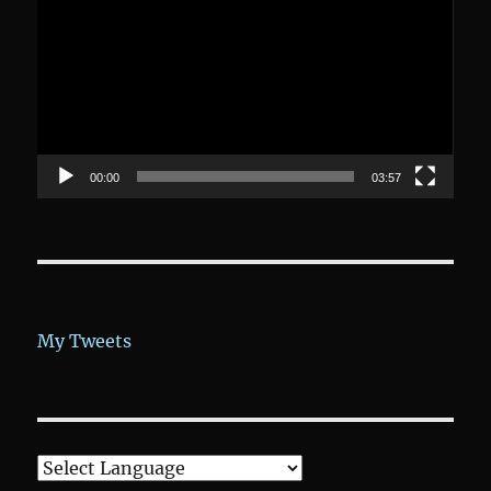
Player
00:00
03:57
My Tweets