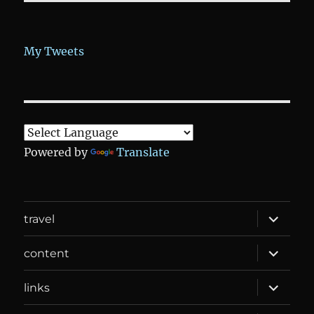
My Tweets
Powered by
Translate
expand
travel
child
menu
expand
content
child
menu
expand
links
child
menu