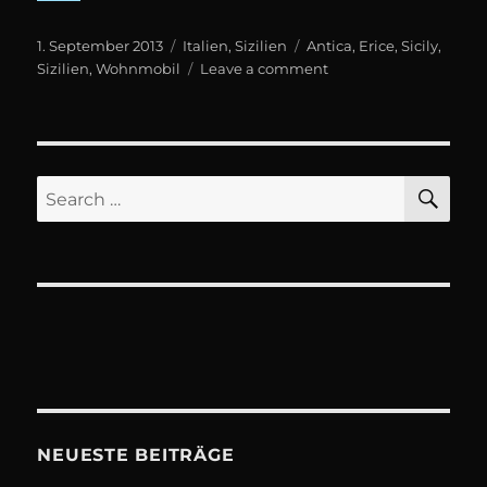
Posted
Categories
Tags
1. September 2013
Italien
,
Sizilien
Antica
,
Erice
,
Sicily
,
on
on
Sizilien
,
Wohnmobil
Leave a comment
Antica
Erice
SE
Search
for:
NEUESTE BEITRÄGE