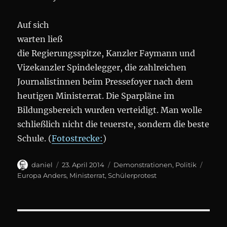
Auf sich
warten ließ
die Regierungsspitze, Kanzler Faymann und
Vizekanzler Spindelegger, die zahlreichen
Journalistinnen beim Pressefoyer nach dem
heutigen Ministerrat. Die Sparpläne im
Bildungsbereich wurden verteidigt. Man wolle
schließlich nicht die teuerste, sondern die beste
Schule. (
Fotostrecke:
)
Author
Posted
Categories
Tags
daniel
23. April 2014
Demonstrationen
,
Politik
on
Europa Anders
,
Ministerrat
,
Schülerprotest