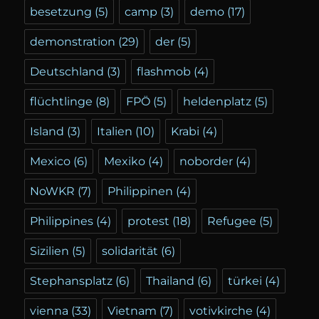
besetzung
(5)
camp
(3)
demo
(17)
demonstration
(29)
der
(5)
Deutschland
(3)
flashmob
(4)
flüchtlinge
(8)
FPÖ
(5)
heldenplatz
(5)
Island
(3)
Italien
(10)
Krabi
(4)
Mexico
(6)
Mexiko
(4)
noborder
(4)
NoWKR
(7)
Philippinen
(4)
Philippines
(4)
protest
(18)
Refugee
(5)
Sizilien
(5)
solidarität
(6)
Stephansplatz
(6)
Thailand
(6)
türkei
(4)
vienna
(33)
Vietnam
(7)
votivkirche
(4)