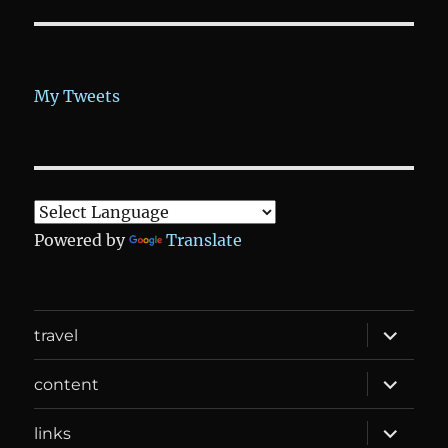
My Tweets
Powered by
Translate
expand
travel
child
menu
expand
content
child
menu
expand
links
child