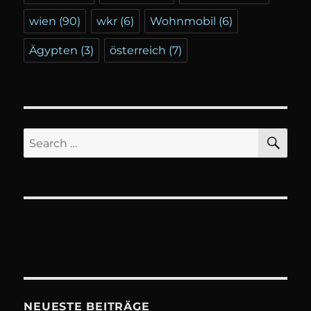
wien
(90)
wkr
(6)
Wohnmobil
(6)
Ägypten
(3)
österreich
(7)
SE
Search
for:
NEUESTE BEITRÄGE