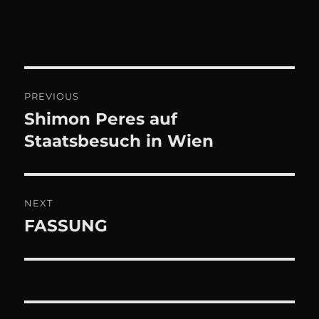
Beitrags-
PREVIOUS
Navigation
Shimon Peres auf
Previous
post:
Staatsbesuch in Wien
NEXT
FASSUNG
Next
post: