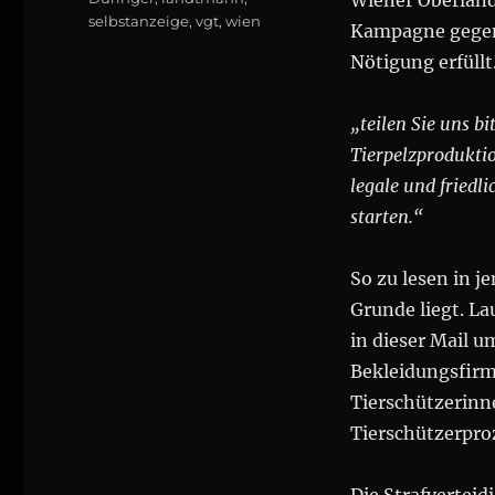
Wiener Oberlande
selbstanzeige
,
vgt
,
wien
Kampagne gegen
Nötigung erfüllt
„teilen Sie uns bi
Tierpelzproduktio
legale und fried
starten.“
So zu lesen in j
Grunde liegt. La
in dieser Mail u
Bekleidungsfirm
Tierschützerinn
Tierschützerproz