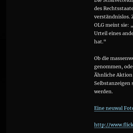
Die Strafverteid
des Rechtsstaat
verständnislos. 
OLG meint sie: „
Urteil eines and
hat.“
Ob die massenwe
genommen, oder 
Ähnliche Aktion
Selbstanzeigen 
werden.
Eine neuwal Fot
http://www.fli