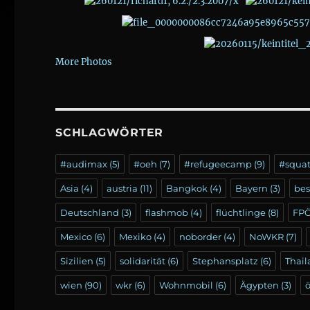
More Photos
SCHLAGWÖRTER
#audimax
(5)
#oeh
(7)
#refugeecamp
(9)
#squa
Asia
(4)
austria
(11)
Bangkok
(4)
Bayern
(3)
be
Deutschland
(3)
flashmob
(4)
flüchtlinge
(8)
FP
Mexico
(6)
Mexiko
(4)
noborder
(4)
NoWKR
(7)
Sizilien
(5)
solidarität
(6)
Stephansplatz
(6)
Thai
wien
(90)
wkr
(6)
Wohnmobil
(6)
Ägypten
(3)
ö