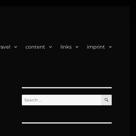
ravel
content
links
imprint
SEARCH
Search
for: