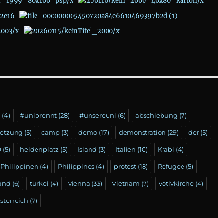
t
(4)
#unibrennt
(28)
#unsereuni
(6)
abschiebung
(7)
setzung
(5)
camp
(3)
demo
(17)
demonstration
(29)
der
(5)
Ö
(5)
heldenplatz
(5)
Island
(3)
Italien
(10)
Krabi
(4)
Philippinen
(4)
Philippines
(4)
protest
(18)
Refugee
(5)
land
(6)
türkei
(4)
vienna
(33)
Vietnam
(7)
votivkirche
(4)
sterreich
(7)