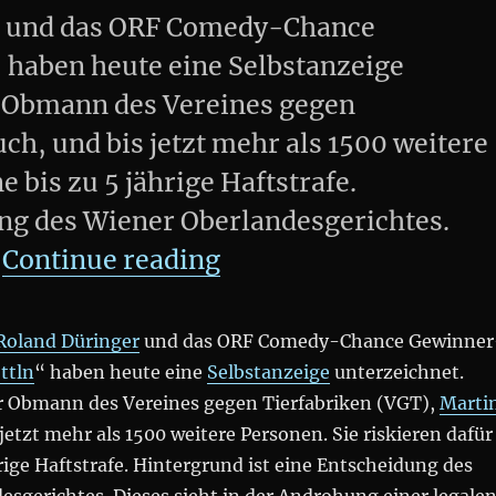
er und das ORF Comedy-Chance
haben heute eine Selbstanzeige
r Obmann des Vereines gegen
ch, und bis jetzt mehr als 1500 weitere
e bis zu 5 jährige Haftstrafe.
ung des Wiener Oberlandesgerichtes.
„Roland #Düringer ru
…
Continue reading
Roland Düringer
und das ORF Comedy-Chance Gewinner
ttln
“ haben heute eine
Selbstanzeige
unterzeichnet.
r Obmann des Vereines gegen Tierfabriken (VGT),
Marti
 jetzt mehr als 1500 weitere Personen. Sie riskieren dafür
hrige Haftstrafe. Hintergrund ist eine Entscheidung des