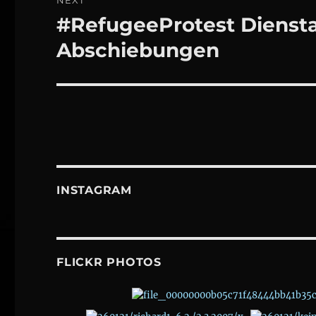
NEXT
#RefugeeProtest Dienst
Next
post:
Abschiebungen
INSTAGRAM
FLICKR PHOTOS