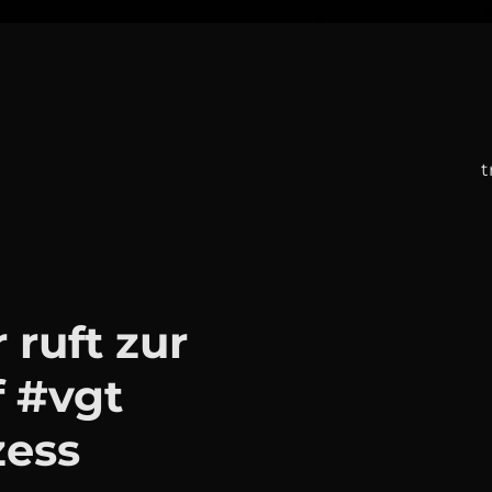
t
ruft zur
f #vgt
zess