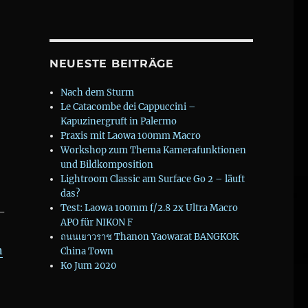
NEUESTE BEITRÄGE
Nach dem Sturm
Le Catacombe dei Cappuccini –
Kapuzinergruft in Palermo
Praxis mit Laowa 100mm Macro
Workshop zum Thema Kamerafunktionen
ft zur Selbstanzeige auf #vgt #tiersch
und Bildkomposition
Lightroom Classic am Surface Go 2 – läuft
das?
Test: Laowa 100mm f/2.8 2x Ultra Macro
-
APO für NIKON F
ถนนเยาวราช Thanon Yaowarat BANGKOK
n
China Town
Ko Jum 2020