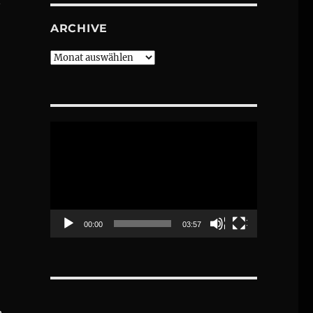
n
ARCHIVE
Archive
Video-
Player
00:00
03:57