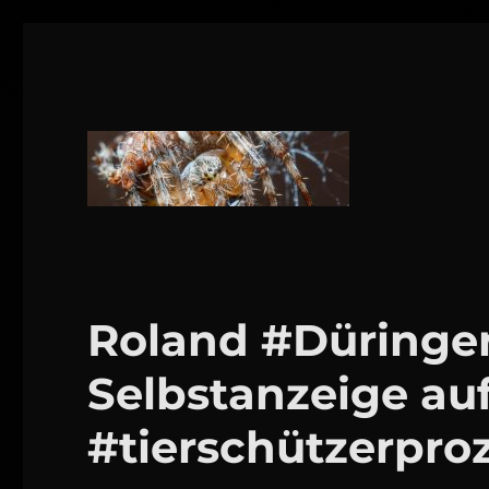
1160 Wien
DANIEL WEBER
Roland #Düringer 
Selbstanzeige au
#tierschützerpro