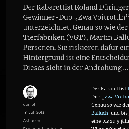
Der Kabarettist Roland Düring
Gewinner-Duo „Zwa Voitrottln“ 
unterzeichnet. Genau so wie de
Tierfabriken (VGT), Martin Ballu
Personen. Sie riskieren dafür ein
Hintergrund ist eine Entscheid
Dieses sieht in der Androhung 
Der Kabarettist
Duo „
Zwa Voitro
Author
daniel
Genau so wie de
Posted
18. Juli 2013
Balluch
, und bis
on
Categories
Aktionen
eine bis zu 5 jä
Tags
Düringer
,
landtmann
,