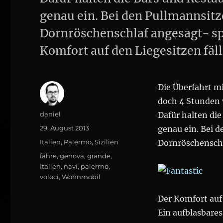
genau ein. Bei den Pullmannsitz
Dornröschenschlaf angesagt- spr
Komfort auf den Liegesitzen fäl
Die Überfahrt m
doch 4 Stunden 
Author
daniel
Dafür halten die
Posted
29. August 2013
genau ein. Bei d
on
Categories
Italien
,
Palermo
,
Sizilien
Dornröschenschla
Tags
fähre
,
genova
,
grande
,
Italien
,
navi
,
palermo
,
voloci
,
Wohnmobil
Der Komfort auf 
Ein aufblasbares