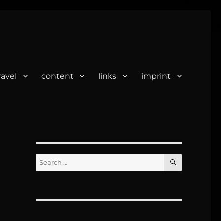
ravel
content
links
imprint
SEARCH
Search
for: