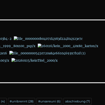
t
(4)
#unibrennt
(28)
#unsereuni
(6)
abschiebung
(7)