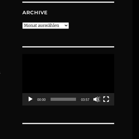
ARCHIVE
Archive
Video-
Player
n
00:00
03:57