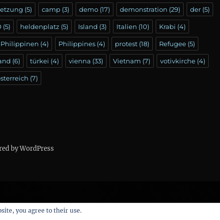
setzung
(5)
camp
(3)
demo
(17)
demonstration
(29)
der
(5)
Ö
(5)
heldenplatz
(5)
Island
(3)
Italien
(10)
Krabi
(4)
Philippinen
(4)
Philippines
(4)
protest
(18)
Refugee
(5)
land
(6)
türkei
(4)
vienna
(33)
Vietnam
(7)
votivkirche
(4)
sterreich
(7)
red by WordPress
site, you agree to their use.