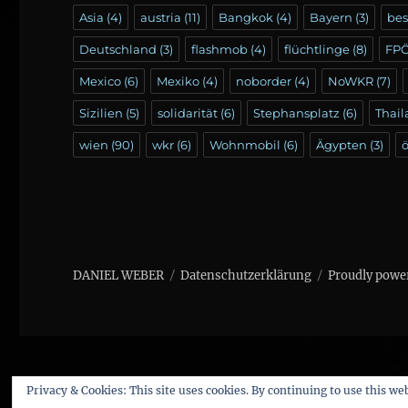
Asia
(4)
austria
(11)
Bangkok
(4)
Bayern
(3)
be
Deutschland
(3)
flashmob
(4)
flüchtlinge
(8)
FP
Mexico
(6)
Mexiko
(4)
noborder
(4)
NoWKR
(7)
Sizilien
(5)
solidarität
(6)
Stephansplatz
(6)
Thai
wien
(90)
wkr
(6)
Wohnmobil
(6)
Ägypten
(3)
ö
DANIEL WEBER
Datenschutzerklärung
Proudly powe
Privacy & Cookies: This site uses cookies. By continuing to use this web