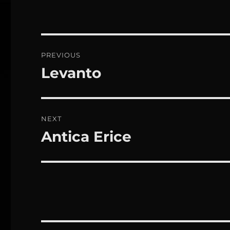
Beitrags-
PREVIOUS
Navigation
Levanto
Previous
post:
NEXT
Antica Erice
Next
post: