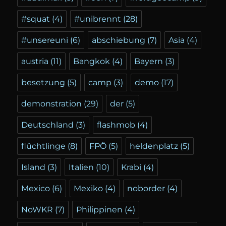
#squat
(4)
#unibrennt
(28)
#unsereuni
(6)
abschiebung
(7)
Asia
(4)
austria
(11)
Bangkok
(4)
Bayern
(3)
besetzung
(5)
camp
(3)
demo
(17)
demonstration
(29)
der
(5)
Deutschland
(3)
flashmob
(4)
flüchtlinge
(8)
FPÖ
(5)
heldenplatz
(5)
Island
(3)
Italien
(10)
Krabi
(4)
Mexico
(6)
Mexiko
(4)
noborder
(4)
NoWKR
(7)
Philippinen
(4)