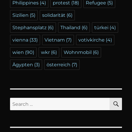
Philippines
(4)
protest
(18)
Refugee
(5)
Sizilien
(5)
solidarität
(6)
Stephansplatz
(6)
Thailand
(6)
türkei
(4)
vienna
(33)
Vietnam
(7)
votivkirche
(4)
wien
(90)
wkr
(6)
Wohnmobil
(6)
Ägypten
(3)
österreich
(7)
SE
Search
for: