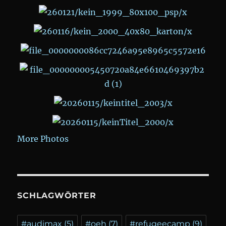
More Photos
SCHLAGWÖRTER
#audimax
(5)
#oeh
(7)
#refugeecamp
(9)