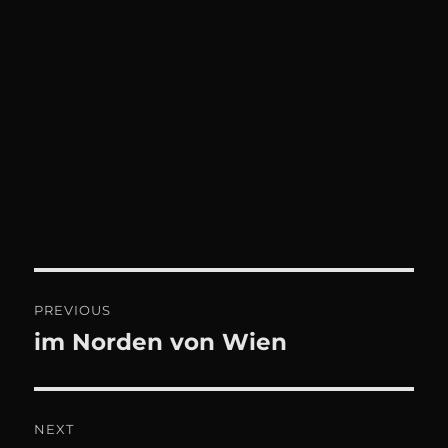
Beitrags-
PREVIOUS
Navigation
im Norden von Wien
Previous
post:
NEXT