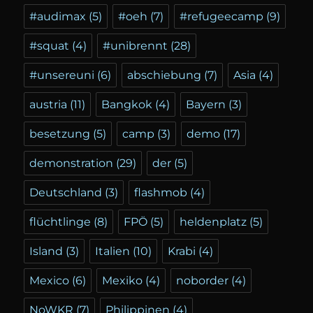
#audimax
(5)
#oeh
(7)
#refugeecamp
(9)
#squat
(4)
#unibrennt
(28)
#unsereuni
(6)
abschiebung
(7)
Asia
(4)
austria
(11)
Bangkok
(4)
Bayern
(3)
besetzung
(5)
camp
(3)
demo
(17)
demonstration
(29)
der
(5)
Deutschland
(3)
flashmob
(4)
flüchtlinge
(8)
FPÖ
(5)
heldenplatz
(5)
Island
(3)
Italien
(10)
Krabi
(4)
Mexico
(6)
Mexiko
(4)
noborder
(4)
NoWKR
(7)
Philippinen
(4)