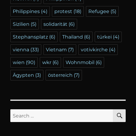
Philippines
(4)
protest
(18)
Refugee
(5)
Sizilien
(5)
solidarität
(6)
Stephansplatz
(6)
Thailand
(6)
türkei
(4)
vienna
(33)
Vietnam
(7)
votivkirche
(4)
wien
(90)
wkr
(6)
Wohnmobil
(6)
Ägypten
(3)
österreich
(7)
SE
Search
for: