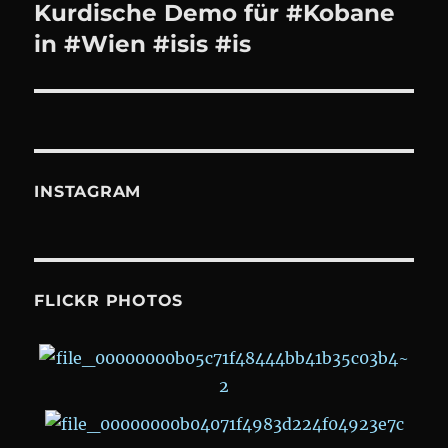
Kurdische Demo für #Kobane
Next
post:
in #Wien #isis #is
INSTAGRAM
FLICKR PHOTOS