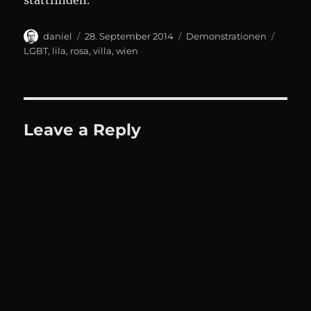
stattfinden.
Author
Posted
Categories
Tags
daniel
28. September 2014
Demonstrationen
on
LGBT
,
lila
,
rosa
,
villa
,
wien
Leave a Reply