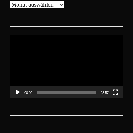
Archive
Video-
Player
00:00
03:57