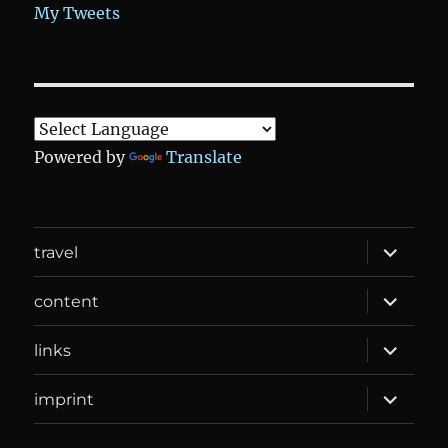
My Tweets
Powered by
Translate
expand
travel
child
menu
expand
content
child
menu
expand
links
child
menu
expand
imprint
child
menu