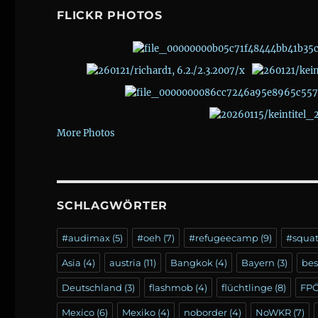
FLICKR PHOTOS
More Photos
SCHLAGWÖRTER
#audimax
(5)
#oeh
(7)
#refugeecamp
(9)
#squa
Asia
(4)
austria
(11)
Bangkok
(4)
Bayern
(3)
be
Deutschland
(3)
flashmob
(4)
flüchtlinge
(8)
FP
Mexico
(6)
Mexiko
(4)
noborder
(4)
NoWKR
(7)