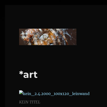
1160 Wien
DANIEL WEBER
*art
KEIN TITEL