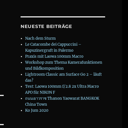
NEUESTE BEITRÄGE
,
e
Nach dem Sturm
,
e
Le Catacombe dei Cappuccini –
,
Kapuzinergruft in Palermo
e
Praxis mit Laowa 100mm Macro
Workshop zum Thema Kamerafunktionen
und Bildkomposition
Lightroom Classic am Surface Go 2 – läuft
das?
Test: Laowa 100mm f/2.8 2x Ultra Macro
APO für NIKON F
ถนนเยาวราช Thanon Yaowarat BANGKOK
China Town
Ko Jum 2020