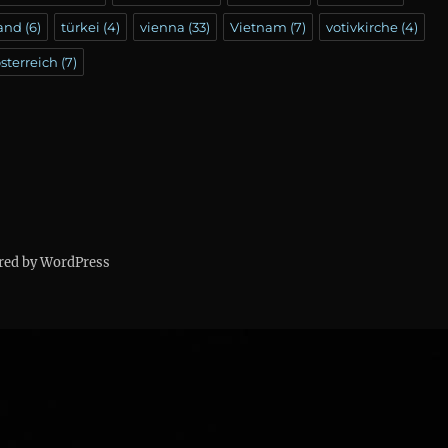
land
(6)
türkei
(4)
vienna
(33)
Vietnam
(7)
votivkirche
(4)
sterreich
(7)
red by WordPress