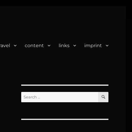
ravel
content
links
imprint
SEARCH
Search
for: